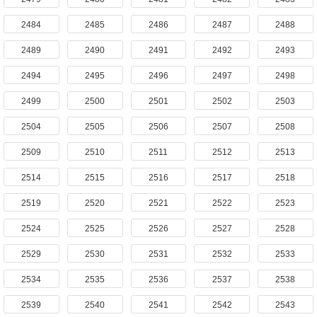
2484
2485
2486
2487
2488
2489
2490
2491
2492
2493
2494
2495
2496
2497
2498
2499
2500
2501
2502
2503
2504
2505
2506
2507
2508
2509
2510
2511
2512
2513
2514
2515
2516
2517
2518
2519
2520
2521
2522
2523
2524
2525
2526
2527
2528
2529
2530
2531
2532
2533
2534
2535
2536
2537
2538
2539
2540
2541
2542
2543