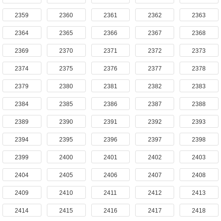
2359
2360
2361
2362
2363
2364
2365
2366
2367
2368
2369
2370
2371
2372
2373
2374
2375
2376
2377
2378
2379
2380
2381
2382
2383
2384
2385
2386
2387
2388
2389
2390
2391
2392
2393
2394
2395
2396
2397
2398
2399
2400
2401
2402
2403
2404
2405
2406
2407
2408
2409
2410
2411
2412
2413
2414
2415
2416
2417
2418