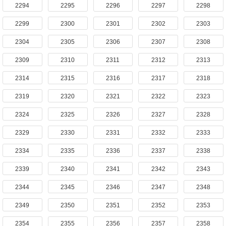
2294
2295
2296
2297
2298
2299
2300
2301
2302
2303
2304
2305
2306
2307
2308
2309
2310
2311
2312
2313
2314
2315
2316
2317
2318
2319
2320
2321
2322
2323
2324
2325
2326
2327
2328
2329
2330
2331
2332
2333
2334
2335
2336
2337
2338
2339
2340
2341
2342
2343
2344
2345
2346
2347
2348
2349
2350
2351
2352
2353
2354
2355
2356
2357
2358