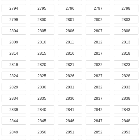
2794
2795
2796
2797
2798
2799
2800
2801
2802
2803
2804
2805
2806
2807
2808
2809
2810
2811
2812
2813
2814
2815
2816
2817
2818
2819
2820
2821
2822
2823
2824
2825
2826
2827
2828
2829
2830
2831
2832
2833
2834
2835
2836
2837
2838
2839
2840
2841
2842
2843
2844
2845
2846
2847
2848
2849
2850
2851
2852
2853