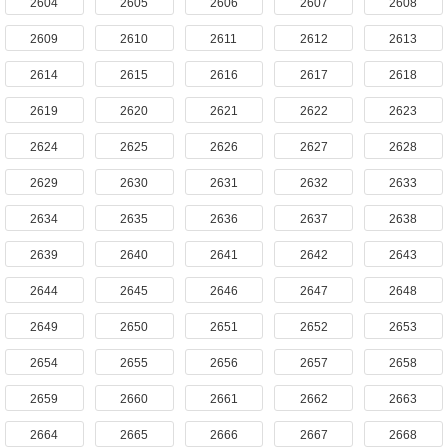
2604
2605
2606
2607
2608
2609
2610
2611
2612
2613
2614
2615
2616
2617
2618
2619
2620
2621
2622
2623
2624
2625
2626
2627
2628
2629
2630
2631
2632
2633
2634
2635
2636
2637
2638
2639
2640
2641
2642
2643
2644
2645
2646
2647
2648
2649
2650
2651
2652
2653
2654
2655
2656
2657
2658
2659
2660
2661
2662
2663
2664
2665
2666
2667
2668