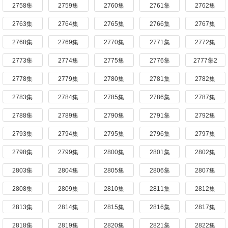
2758集
2759集
2760集
2761集
2762集
https://v10.ppqrrs.com/wjv10/202603/10/u0rvU
2763集
2764集
2765集
2766集
2767集
2768集
2769集
2770集
2771集
2772集
2773集
2774集
2775集
2776集
2777集2
2778集
2779集
2780集
2781集
2782集
2783集
2784集
2785集
2786集
2787集
2788集
2789集
2790集
2791集
2792集
2793集
2794集
2795集
2796集
2797集
2798集
2799集
2800集
2801集
2802集
2803集
2804集
2805集
2806集
2807集
2808集
2809集
2810集
2811集
2812集
2813集
2814集
2815集
2816集
2817集
2818集
2819集
2820集
2821集
2822集