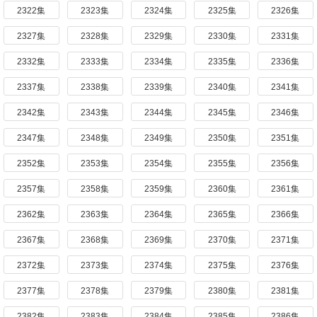
2322集
2323集
2324集
2325集
2326集
2327集
2328集
2329集
2330集
2331集
2332集
2333集
2334集
2335集
2336集
2337集
2338集
2339集
2340集
2341集
2342集
2343集
2344集
2345集
2346集
2347集
2348集
2349集
2350集
2351集
2352集
2353集
2354集
2355集
2356集
2357集
2358集
2359集
2360集
2361集
2362集
2363集
2364集
2365集
2366集
2367集
2368集
2369集
2370集
2371集
2372集
2373集
2374集
2375集
2376集
2377集
2378集
2379集
2380集
2381集
2382集
2383集
2384集
2385集
2386集