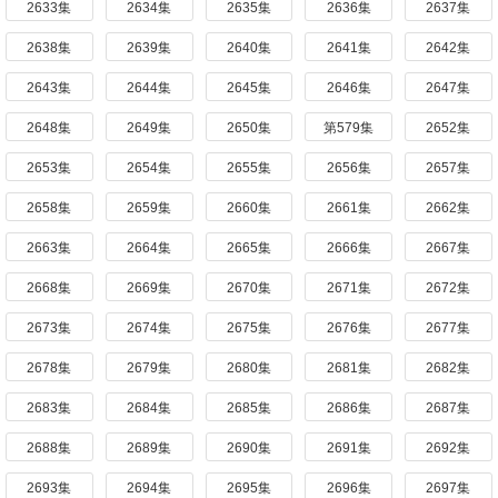
2633集
2634集
2635集
2636集
2637集
2638集
2639集
2640集
2641集
2642集
2643集
2644集
2645集
2646集
2647集
2648集
2649集
2650集
第579集
2652集
2653集
2654集
2655集
2656集
2657集
2658集
2659集
2660集
2661集
2662集
2663集
2664集
2665集
2666集
2667集
2668集
2669集
2670集
2671集
2672集
2673集
2674集
2675集
2676集
2677集
2678集
2679集
2680集
2681集
2682集
2683集
2684集
2685集
2686集
2687集
2688集
2689集
2690集
2691集
2692集
2693集
2694集
2695集
2696集
2697集