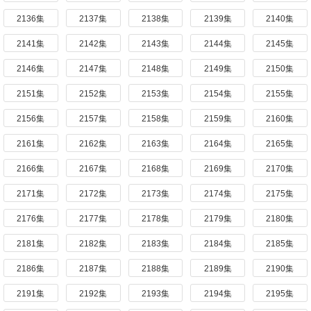
2136集
2137集
2138集
2139集
2140集
2141集
2142集
2143集
2144集
2145集
2146集
2147集
2148集
2149集
2150集
2151集
2152集
2153集
2154集
2155集
2156集
2157集
2158集
2159集
2160集
2161集
2162集
2163集
2164集
2165集
2166集
2167集
2168集
2169集
2170集
2171集
2172集
2173集
2174集
2175集
2176集
2177集
2178集
2179集
2180集
2181集
2182集
2183集
2184集
2185集
2186集
2187集
2188集
2189集
2190集
2191集
2192集
2193集
2194集
2195集