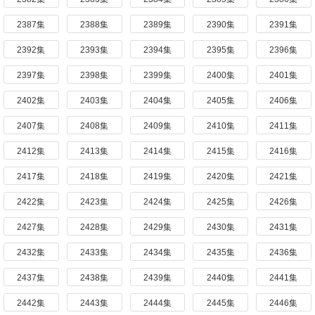
2387集
2388集
2389集
2390集
2391集
2392集
2393集
2394集
2395集
2396集
2397集
2398集
2399集
2400集
2401集
2402集
2403集
2404集
2405集
2406集
2407集
2408集
2409集
2410集
2411集
2412集
2413集
2414集
2415集
2416集
2417集
2418集
2419集
2420集
2421集
2422集
2423集
2424集
2425集
2426集
2427集
2428集
2429集
2430集
2431集
2432集
2433集
2434集
2435集
2436集
2437集
2438集
2439集
2440集
2441集
2442集
2443集
2444集
2445集
2446集