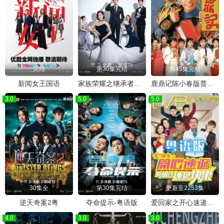
完结
第30集完结
第45集完结
新闻女王国语
家族荣耀之继承者粤语
鹿鼎记陈小春版普通话
3.0
5.0
5.0
30集全
第30集完结
更新至2253集
逆天奇案2粤
夺命提示-粤语版
爱回家之开心速递粤语
4.0
3.0
3.0