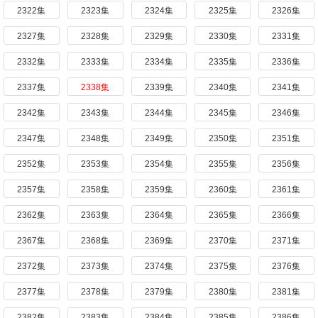
2322集
2323集
2324集
2325集
2326集
2327集
2328集
2329集
2330集
2331集
2332集
2333集
2334集
2335集
2336集
2337集
2338集
2339集
2340集
2341集
2342集
2343集
2344集
2345集
2346集
2347集
2348集
2349集
2350集
2351集
2352集
2353集
2354集
2355集
2356集
2357集
2358集
2359集
2360集
2361集
2362集
2363集
2364集
2365集
2366集
2367集
2368集
2369集
2370集
2371集
2372集
2373集
2374集
2375集
2376集
2377集
2378集
2379集
2380集
2381集
2382集
2383集
2384集
2385集
2386集