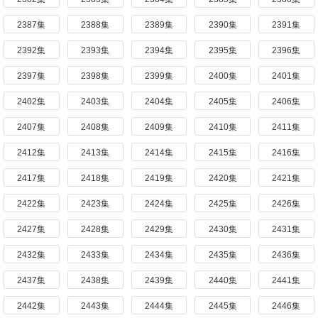
2387集
2388集
2389集
2390集
2391集
2392集
2393集
2394集
2395集
2396集
2397集
2398集
2399集
2400集
2401集
2402集
2403集
2404集
2405集
2406集
2407集
2408集
2409集
2410集
2411集
2412集
2413集
2414集
2415集
2416集
2417集
2418集
2419集
2420集
2421集
2422集
2423集
2424集
2425集
2426集
2427集
2428集
2429集
2430集
2431集
2432集
2433集
2434集
2435集
2436集
2437集
2438集
2439集
2440集
2441集
2442集
2443集
2444集
2445集
2446集