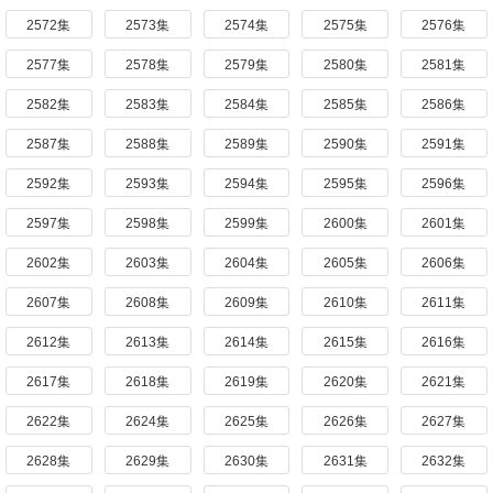
2572集
2573集
2574集
2575集
2576集
2577集
2578集
2579集
2580集
2581集
2582集
2583集
2584集
2585集
2586集
2587集
2588集
2589集
2590集
2591集
2592集
2593集
2594集
2595集
2596集
2597集
2598集
2599集
2600集
2601集
2602集
2603集
2604集
2605集
2606集
2607集
2608集
2609集
2610集
2611集
2612集
2613集
2614集
2615集
2616集
2617集
2618集
2619集
2620集
2621集
2622集
2624集
2625集
2626集
2627集
2628集
2629集
2630集
2631集
2632集