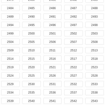
2484
2485
2486
2487
2488
2489
2490
2491
2492
2493
2494
2495
2496
2497
2498
2499
2500
2501
2502
2503
2504
2505
2506
2507
2508
2509
2510
2511
2512
2513
2514
2515
2516
2517
2518
2519
2520
2521
2522
2523
2524
2525
2526
2527
2528
2529
2530
2531
2532
2533
2534
2535
2536
2537
2538
2539
2540
2541
2542
2543