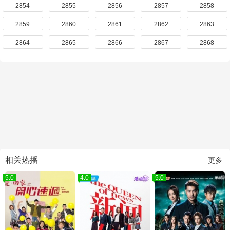
2854
2855
2856
2857
2858
2859
2860
2861
2862
2863
2864
2865
2866
2867
2868
相关热播
更多
5.0
4.0
5.0