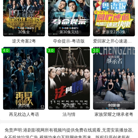
30集全
第30集完结
更新至2253集
逆天奇案2粤
夺命提示-粤语版
爱回家之开心速递粤语
4.0
3.0
3.0
第25集
第20集
30集全
再见枕边人粤语
法与情
家族荣耀之继承者粤
免责声明:港剧影视网所有视频均提供免费在线观看,无需安装播放器,
永不投放垃圾广告,视频均来自互联网收集而来，版权归原创者所有，