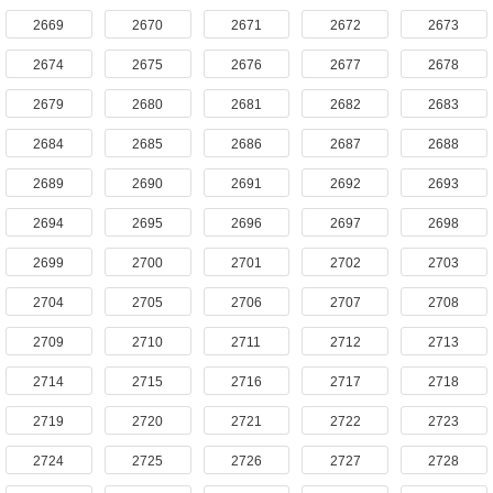
2669
2670
2671
2672
2673
2674
2675
2676
2677
2678
2679
2680
2681
2682
2683
2684
2685
2686
2687
2688
2689
2690
2691
2692
2693
2694
2695
2696
2697
2698
2699
2700
2701
2702
2703
2704
2705
2706
2707
2708
2709
2710
2711
2712
2713
2714
2715
2716
2717
2718
2719
2720
2721
2722
2723
2724
2725
2726
2727
2728