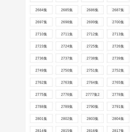
2684集
2685集
2686集
2687集
2697集
2698集
2699集
2700集
2710集
2711集
2712集
2713集
2723集
2724集
2725集
2726集
2736集
2737集
2738集
2739集
2749集
2750集
2751集
2752集
2762集
2763集
2764集
2765集
2775集
2776集
2777集2
2778集
2788集
2789集
2790集
2791集
2801集
2802集
2803集
2804集
2814集
2815集
2816集
2817集