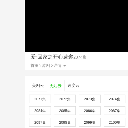
爱·回家之开心速递
2374集
首页
港剧
详情
美剧云
速度云
无尽云
2071集
2072集
2073集
2074集
2084集
2085集
2086集
2087集
2097集
2098集
2099集
2100集