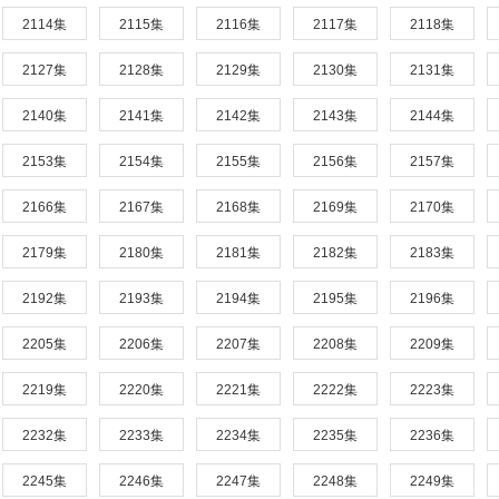
2114集
2115集
2116集
2117集
2118集
2127集
2128集
2129集
2130集
2131集
2140集
2141集
2142集
2143集
2144集
2153集
2154集
2155集
2156集
2157集
2166集
2167集
2168集
2169集
2170集
2179集
2180集
2181集
2182集
2183集
2192集
2193集
2194集
2195集
2196集
2205集
2206集
2207集
2208集
2209集
2219集
2220集
2221集
2222集
2223集
2232集
2233集
2234集
2235集
2236集
2245集
2246集
2247集
2248集
2249集