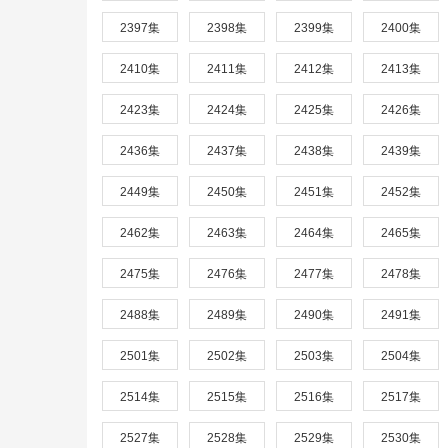
2397集
2398集
2399集
2400集
2410集
2411集
2412集
2413集
2423集
2424集
2425集
2426集
2436集
2437集
2438集
2439集
2449集
2450集
2451集
2452集
2462集
2463集
2464集
2465集
2475集
2476集
2477集
2478集
2488集
2489集
2490集
2491集
2501集
2502集
2503集
2504集
2514集
2515集
2516集
2517集
2527集
2528集
2529集
2530集