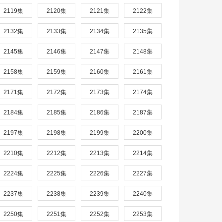
2119集
2120集
2121集
2122集
2132集
2133集
2134集
2135集
2145集
2146集
2147集
2148集
2158集
2159集
2160集
2161集
2171集
2172集
2173集
2174集
2184集
2185集
2186集
2187集
2197集
2198集
2199集
2200集
2210集
2212集
2213集
2214集
2224集
2225集
2226集
2227集
2237集
2238集
2239集
2240集
2250集
2251集
2252集
2253集