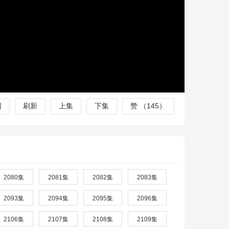
回
刷新
上集
下集
赞 （145）
2080集
2081集
2082集
2083集
2093集
2094集
2095集
2096集
2106集
2107集
2108集
2109集