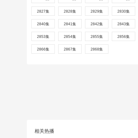
2827集
2828集
2829集
2830集
2840集
2841集
2842集
2843集
2853集
2854集
2855集
2856集
2866集
2867集
2868集
相关热播