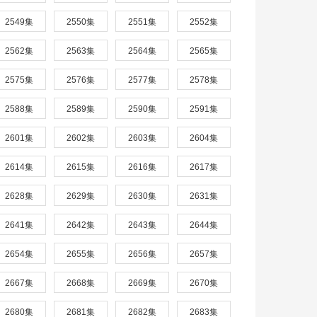
2549集
2550集
2551集
2552集
2562集
2563集
2564集
2565集
2575集
2576集
2577集
2578集
2588集
2589集
2590集
2591集
2601集
2602集
2603集
2604集
2614集
2615集
2616集
2617集
2628集
2629集
2630集
2631集
2641集
2642集
2643集
2644集
2654集
2655集
2656集
2657集
2667集
2668集
2669集
2670集
2680集
2681集
2682集
2683集