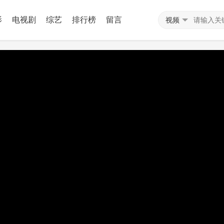
影
电视剧
综艺
排行榜
留言
视频