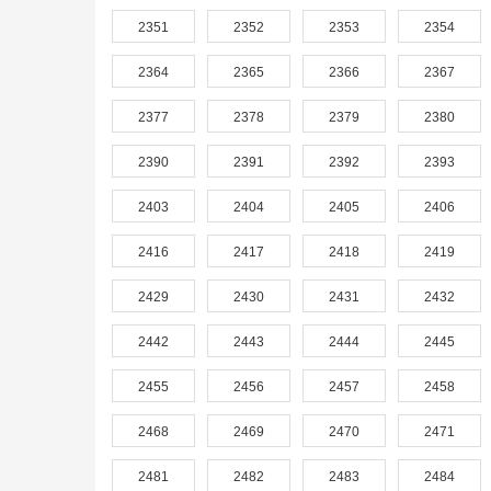
2351
2352
2353
2354
2364
2365
2366
2367
2377
2378
2379
2380
2390
2391
2392
2393
2403
2404
2405
2406
2416
2417
2418
2419
2429
2430
2431
2432
2442
2443
2444
2445
2455
2456
2457
2458
2468
2469
2470
2471
2481
2482
2483
2484