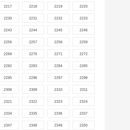
2217
2218
2219
2220
2230
2231
2232
2233
2243
2244
2245
2246
2256
2257
2258
2259
2269
2270
2271
2272
2282
2283
2284
2285
2295
2296
2297
2298
2308
2309
2310
2311
2321
2322
2323
2324
2334
2335
2336
2337
2347
2348
2349
2350