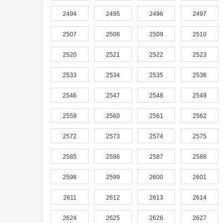
2494
2495
2496
2497
2507
2508
2509
2510
2520
2521
2522
2523
2533
2534
2535
2536
2546
2547
2548
2549
2559
2560
2561
2562
2572
2573
2574
2575
2585
2586
2587
2588
2598
2599
2600
2601
2611
2612
2613
2614
2624
2625
2626
2627