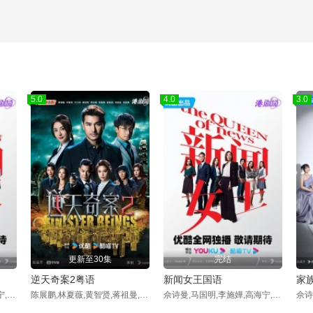
5.0
4.0
3.0
更新至30集
完结
逆天奇案2粤语
新闻女王国语
家
佘诗曼,马国明,李施嬅,高海宁,王敏奕,何依婷,陈山聪,谭俊彦,陈敏之,吴业坤,邓智坚,许俊豪,袁镇业,龚慈恩,邝洁楹,高钧贤,林正峰,杨证桦,彭怀安,张诗欣,林伟,路芙,王嘉慧,郭浩皇,姚宏远,陈桢怡,车婉婉,莫家淦,杨明,何广沛,张颕康,林景程,何沛珈,陈若思,黎燕珊,崔建邦,李国麟,黄庭锋,关曜儁,罗毓仪,刘颂鹏,胡美贻,刘家聪,罗雪妍,孔德贤,蔡国威,郑启泰,卢峻峯,刘天龙,杨家宝,李嘉晋
陈展鹏,林夏薇,黄智贤,蒋祖曼,张颕康,刘佩玥,方力申,冯盈盈,高钧贤,姜大卫,麦玲玲,梁小冰,李国麟,陈嘉辉,张雷,黄庭锋,郭柏妍,郑俊弘,董敬文,李启杰,林子超,赵璧渝,海俊杰,容天佑,朱汇林,张子丰,张本立,尹光,菊梓乔,黄韵材,陈少邦,罗毓仪,庄思明,谢雪心,林伟,李龙基,黎燕珊,潘志文,刘桂芳,陈狄克,吴香伦,陈荣峻,梁皓楷,阮嘉敏,周丽欣,吴紫韵,杜燕歌,姚宏远,卫志豪,黄耀煌,方绍聪
佘诗曼,马国明,李施嬅,高海宁,王敏奕,何依婷,陈山聪,谭俊彦,陈敏之,吴业坤,邓智坚,许俊豪,袁镇业,龚慈恩,邝洁楹,高钧贤,林正峰,杨证桦,彭怀安,张诗欣,林伟,路芙,王嘉慧,郭浩皇,姚宏远,陈桢怡,车婉婉,莫家淦,杨明,何广沛,张颕康,林景程,何沛珈,陈若思,黎燕珊,崔建邦,李国麟,黄庭锋,关曜儁,罗毓仪,刘颂鹏,胡美贻,刘家聪,罗雪妍,孔德贤,蔡国威,郑启泰,卢峻峯,刘天龙,杨家宝,李嘉晋