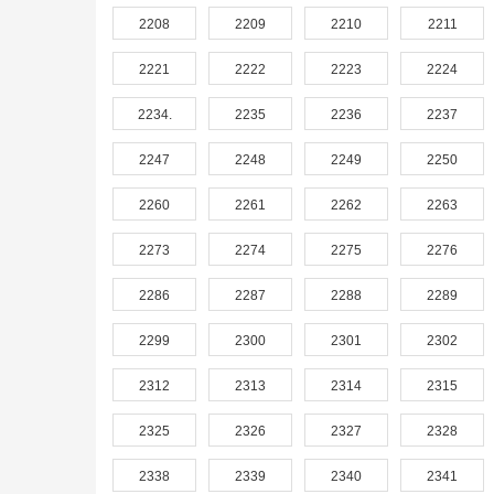
2208
2209
2210
2211
2221
2222
2223
2224
2234.
2235
2236
2237
2247
2248
2249
2250
2260
2261
2262
2263
2273
2274
2275
2276
2286
2287
2288
2289
2299
2300
2301
2302
2312
2313
2314
2315
2325
2326
2327
2328
2338
2339
2340
2341