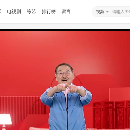
影
电视剧
综艺
排行榜
留言
视频