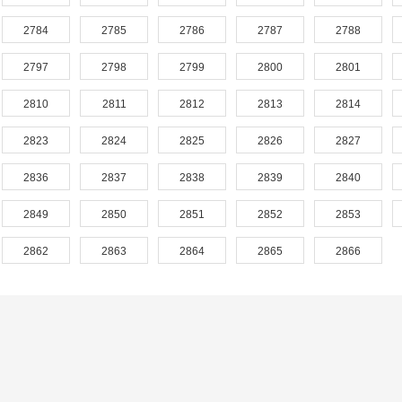
2784
2785
2786
2787
2788
2797
2798
2799
2800
2801
2810
2811
2812
2813
2814
2823
2824
2825
2826
2827
2836
2837
2838
2839
2840
2849
2850
2851
2852
2853
2862
2863
2864
2865
2866