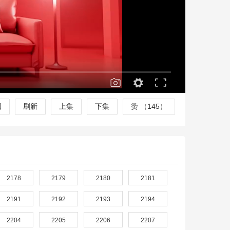
回
刷新
上集
下集
赞 （145）
2178
2179
2180
2181
2191
2192
2193
2194
2204
2205
2206
2207