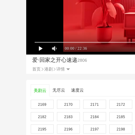
爱·回家之开心速递
2806
首页
港剧
详情
无尽云
速度云
美剧云
2169
2170
2171
2172
2182
2183
2184
2185
2195
2196
2197
2198