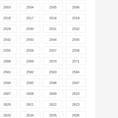
2503
2504
2505
2506
2516
2517
2518
2519
2529
2530
2531
2532
2542
2543
2544
2545
2555
2556
2557
2558
2568
2569
2570
2571
2581
2582
2583
2584
2594
2595
2596
2597
2607
2608
2609
2610
2620
2621
2622
2623
2633
2634
2635
2636