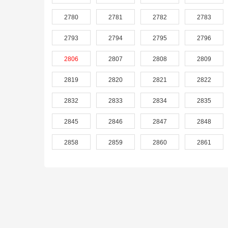
2780
2781
2782
2783
2793
2794
2795
2796
2806
2807
2808
2809
2819
2820
2821
2822
2832
2833
2834
2835
2845
2846
2847
2848
2858
2859
2860
2861