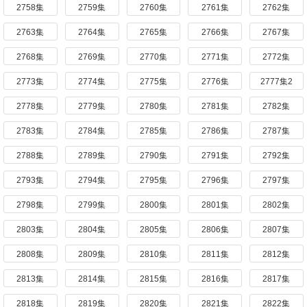
2758集
2759集
2760集
2761集
2762集
https://v10.ppqrrs.com/wjv10/202603/10/u0rvU
2763集
2764集
2765集
2766集
2767集
2768集
2769集
2770集
2771集
2772集
2773集
2774集
2775集
2776集
2777集2
2778集
2779集
2780集
2781集
2782集
2783集
2784集
2785集
2786集
2787集
2788集
2789集
2790集
2791集
2792集
2793集
2794集
2795集
2796集
2797集
2798集
2799集
2800集
2801集
2802集
2803集
2804集
2805集
2806集
2807集
2808集
2809集
2810集
2811集
2812集
2813集
2814集
2815集
2816集
2817集
2818集
2819集
2820集
2821集
2822集