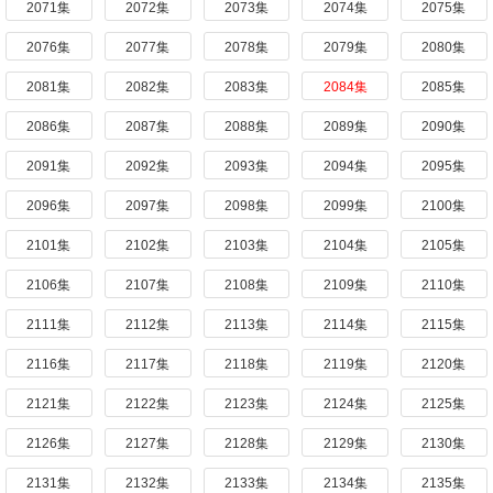
2071集
2072集
2073集
2074集
2075集
2076集
2077集
2078集
2079集
2080集
2081集
2082集
2083集
2084集
2085集
2086集
2087集
2088集
2089集
2090集
2091集
2092集
2093集
2094集
2095集
2096集
2097集
2098集
2099集
2100集
2101集
2102集
2103集
2104集
2105集
2106集
2107集
2108集
2109集
2110集
2111集
2112集
2113集
2114集
2115集
2116集
2117集
2118集
2119集
2120集
2121集
2122集
2123集
2124集
2125集
2126集
2127集
2128集
2129集
2130集
2131集
2132集
2133集
2134集
2135集