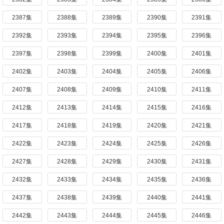
2387集
2388集
2389集
2390集
2391集
2392集
2393集
2394集
2395集
2396集
2397集
2398集
2399集
2400集
2401集
2402集
2403集
2404集
2405集
2406集
2407集
2408集
2409集
2410集
2411集
2412集
2413集
2414集
2415集
2416集
2417集
2418集
2419集
2420集
2421集
2422集
2423集
2424集
2425集
2426集
2427集
2428集
2429集
2430集
2431集
2432集
2433集
2434集
2435集
2436集
2437集
2438集
2439集
2440集
2441集
2442集
2443集
2444集
2445集
2446集