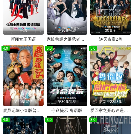
完结
第30集完结
30集全
新闻女王国语
家族荣耀之继承者粤语
逆天奇案2粤
4.0
5.0
5.0
第45集完结
第30集完结
更新至2253集
鹿鼎记陈小春版普通话
夺命提示-粤语版
爱回家之开心速递粤语
4.0
3.0
3.0