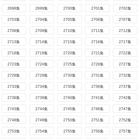
2698集
2699集
2700集
2701集
2702集
2703集
2704集
2705集
2706集
2707集
2708集
2709集
2710集
2711集
2712集
2713集
2714集
2715集
2716集
2717集
2718集
2719集
2720集
2721集
2722集
2723集
2724集
2725集
2726集
2727集
2728集
2729集
2730集
2731集
2732集
2733集
2734集
2735集
2736集
2737集
2738集
2739集
2740集
2741集
2742集
2743集
2744集
2745集
2746集
2747集
2748集
2749集
2750集
2751集
2752集
2753集
2754集
2755集
2756集
2757集