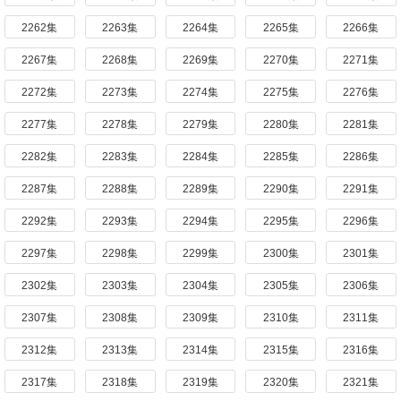
2262集
2263集
2264集
2265集
2266集
2267集
2268集
2269集
2270集
2271集
2272集
2273集
2274集
2275集
2276集
2277集
2278集
2279集
2280集
2281集
2282集
2283集
2284集
2285集
2286集
2287集
2288集
2289集
2290集
2291集
2292集
2293集
2294集
2295集
2296集
2297集
2298集
2299集
2300集
2301集
2302集
2303集
2304集
2305集
2306集
2307集
2308集
2309集
2310集
2311集
2312集
2313集
2314集
2315集
2316集
2317集
2318集
2319集
2320集
2321集