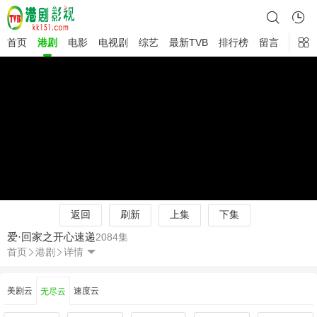
首页
港剧
电影
电视剧
综艺
最新TVB
排行榜
留言
返回
刷新
上集
下集
爱·回家之开心速递
2084集
首页
港剧
详情
美剧云
速度云
无尽云