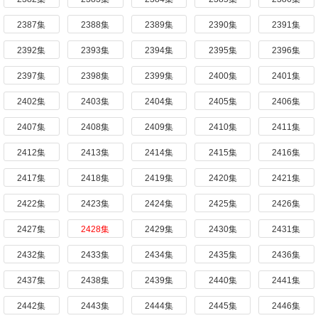
2387集
2388集
2389集
2390集
2391集
2392集
2393集
2394集
2395集
2396集
2397集
2398集
2399集
2400集
2401集
2402集
2403集
2404集
2405集
2406集
2407集
2408集
2409集
2410集
2411集
2412集
2413集
2414集
2415集
2416集
2417集
2418集
2419集
2420集
2421集
2422集
2423集
2424集
2425集
2426集
2427集
2428集
2429集
2430集
2431集
2432集
2433集
2434集
2435集
2436集
2437集
2438集
2439集
2440集
2441集
2442集
2443集
2444集
2445集
2446集