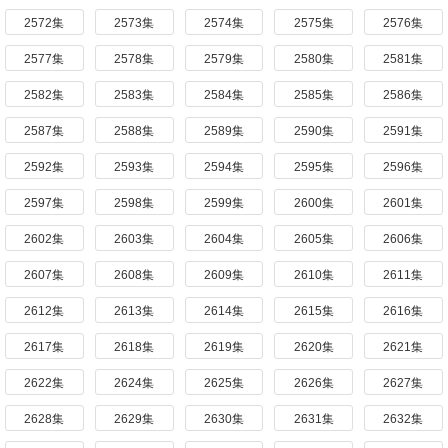
2572集
2573集
2574集
2575集
2576集
2577集
2578集
2579集
2580集
2581集
2582集
2583集
2584集
2585集
2586集
2587集
2588集
2589集
2590集
2591集
2592集
2593集
2594集
2595集
2596集
2597集
2598集
2599集
2600集
2601集
2602集
2603集
2604集
2605集
2606集
2607集
2608集
2609集
2610集
2611集
2612集
2613集
2614集
2615集
2616集
2617集
2618集
2619集
2620集
2621集
2622集
2624集
2625集
2626集
2627集
2628集
2629集
2630集
2631集
2632集