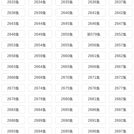
2633集
2634集
2635集
2636集
2637集
2638集
2639集
2640集
2641集
2642集
2643集
2644集
2645集
2646集
2647集
2648集
2649集
2650集
第579集
2652集
2653集
2654集
2655集
2656集
2657集
2658集
2659集
2660集
2661集
2662集
2663集
2664集
2665集
2666集
2667集
2668集
2669集
2670集
2671集
2672集
2673集
2674集
2675集
2676集
2677集
2678集
2679集
2680集
2681集
2682集
2683集
2684集
2685集
2686集
2687集
2688集
2689集
2690集
2691集
2692集
2693集
2694集
2695集
2696集
2697集