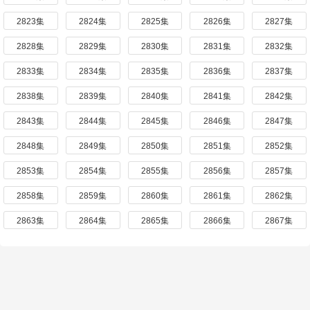
https://v6.ppqrrs.com/wjv6/20
2823集
2824集
2825集
2826集
2827集
2828集
2829集
2830集
2831集
2832集
2833集
2834集
2835集
2836集
2837集
2838集
2839集
2840集
2841集
2842集
2843集
2844集
2845集
2846集
2847集
2848集
2849集
2850集
2851集
2852集
2853集
2854集
2855集
2856集
2857集
2858集
2859集
2860集
2861集
2862集
2863集
2864集
2865集
2866集
2867集