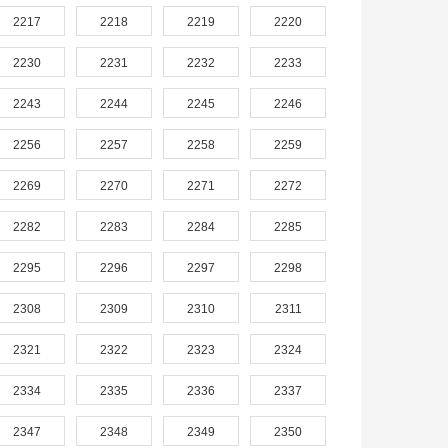
2217
2218
2219
2220
2230
2231
2232
2233
2243
2244
2245
2246
2256
2257
2258
2259
2269
2270
2271
2272
2282
2283
2284
2285
2295
2296
2297
2298
2308
2309
2310
2311
2321
2322
2323
2324
2334
2335
2336
2337
2347
2348
2349
2350