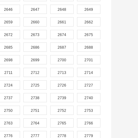
2646
2647
2648
2649
2659
2660
2661
2662
2672
2673
2674
2675
2685
2686
2687
2688
2698
2699
2700
2701
2711
2712
2713
2714
2724
2725
2726
2727
2737
2738
2739
2740
2750
2751
2752
2753
2763
2764
2765
2766
2776
2777
2778
2779