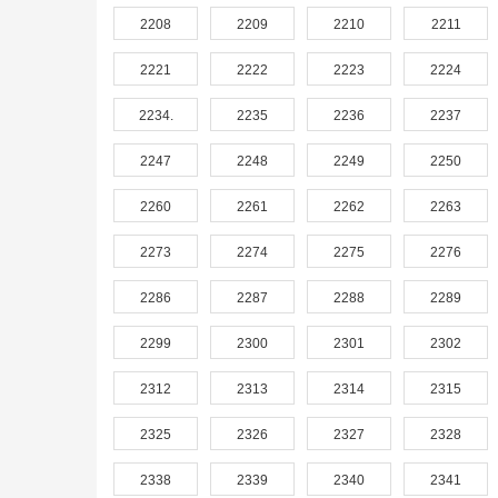
2208
2209
2210
2211
2221
2222
2223
2224
2234.
2235
2236
2237
2247
2248
2249
2250
2260
2261
2262
2263
2273
2274
2275
2276
2286
2287
2288
2289
2299
2300
2301
2302
2312
2313
2314
2315
2325
2326
2327
2328
2338
2339
2340
2341