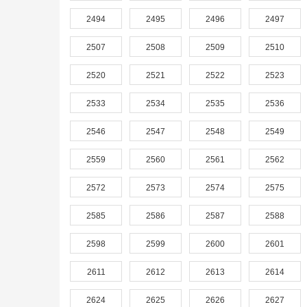
2494
2495
2496
2497
2507
2508
2509
2510
2520
2521
2522
2523
2533
2534
2535
2536
2546
2547
2548
2549
2559
2560
2561
2562
2572
2573
2574
2575
2585
2586
2587
2588
2598
2599
2600
2601
2611
2612
2613
2614
2624
2625
2626
2627