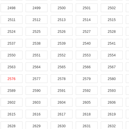
2498
2499
2500
2501
2502
2511
2512
2513
2514
2515
2524
2525
2526
2527
2528
2537
2538
2539
2540
2541
2550
2551
2552
2553
2554
2563
2564
2565
2566
2567
2576
2577
2578
2579
2580
2589
2590
2591
2592
2593
2602
2603
2604
2605
2606
2615
2616
2617
2618
2619
2628
2629
2630
2631
2632