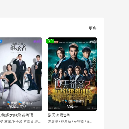
更多
3.0
第30集完结
30集全
族荣耀之继承者粤语
逆天奇案2粤
佘诗曼,林峯,罗子溢,罗嘉良,许绍雄,黄浩然,余安安,张凤妮,陈静,梁靖琪,陈滢,王敏奕
陈展鹏 / 林夏薇 / 黄智贤 / 蒋祖曼 / 张颕康 / 刘佩玥 / 方力申 / 冯盈盈 / 高钧贤 / 姜大卫 / 麦玲玲 / 梁小冰 / 李国麟 / 陈嘉辉 / 张雷 / 黄庭锋 / 郭柏妍 / 郑俊弘 / 董敬文 / 李启杰 / 林子超 / 赵璧渝 / 海俊杰 / 容天佑 / 朱汇林 / 张子丰 / 张本立 / 尹光 / 菊梓乔