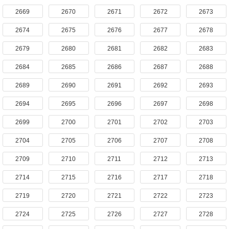
2669
2670
2671
2672
2673
2674
2675
2676
2677
2678
2679
2680
2681
2682
2683
2684
2685
2686
2687
2688
2689
2690
2691
2692
2693
2694
2695
2696
2697
2698
2699
2700
2701
2702
2703
2704
2705
2706
2707
2708
2709
2710
2711
2712
2713
2714
2715
2716
2717
2718
2719
2720
2721
2722
2723
2724
2725
2726
2727
2728