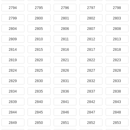
2794
2795
2796
2797
2798
2799
2800
2801
2802
2803
2804
2805
2806
2807
2808
2809
2810
2811
2812
2813
2814
2815
2816
2817
2818
2819
2820
2821
2822
2823
2824
2825
2826
2827
2828
2829
2830
2831
2832
2833
2834
2835
2836
2837
2838
2839
2840
2841
2842
2843
2844
2845
2846
2847
2848
2849
2850
2851
2852
2853