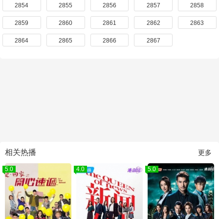
2854
2855
2856
2857
2858
2859
2860
2861
2862
2863
2864
2865
2866
2867
相关热播
更多
5.0
4.0
5.0