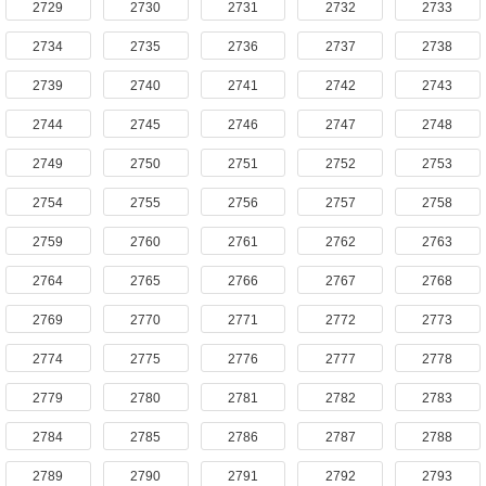
2729
2730
2731
2732
2733
2734
2735
2736
2737
2738
2739
2740
2741
2742
2743
2744
2745
2746
2747
2748
2749
2750
2751
2752
2753
2754
2755
2756
2757
2758
2759
2760
2761
2762
2763
2764
2765
2766
2767
2768
2769
2770
2771
2772
2773
2774
2775
2776
2777
2778
2779
2780
2781
2782
2783
2784
2785
2786
2787
2788
2789
2790
2791
2792
2793