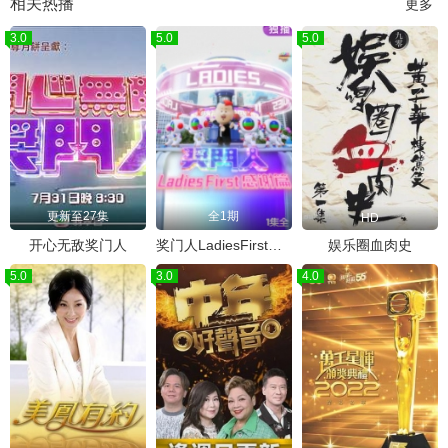
相关热播
更多
3.0
5.0
5.0
更新至27集
全1期
HD
开心无敌奖门人
奖门人LadiesFirst感谢篇
娱乐圈血肉史
5.0
3.0
4.0