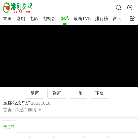
首页
港剧
电影
电视剧
综艺
最新TVB
排行榜
留言
返回
刷新
上集
下集
威廉沈欢乐送
20230818
首页
综艺
详情
无尽云