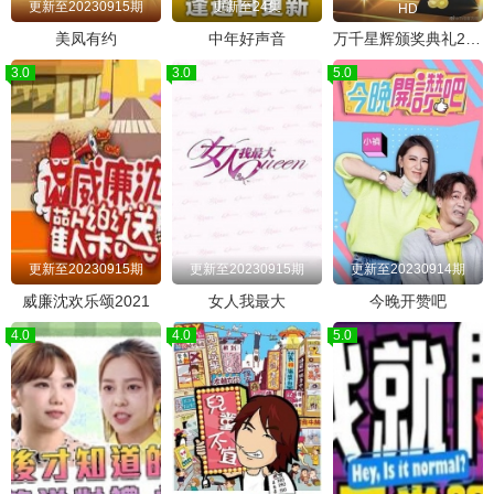
更新至20230915期
更新至24集
HD
美凤有约
中年好声音
万千星辉颁奖典礼2022
3.0
3.0
5.0
更新至20230915期
更新至20230915期
更新至20230914期
威廉沈欢乐颂2021
女人我最大
今晚开赞吧
4.0
4.0
5.0