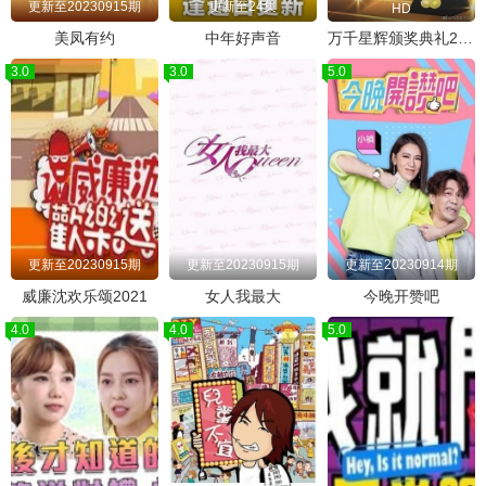
更新至20230915期
更新至24集
HD
美凤有约
中年好声音
万千星辉颁奖典礼2022
3.0
3.0
5.0
更新至20230915期
更新至20230915期
更新至20230914期
威廉沈欢乐颂2021
女人我最大
今晚开赞吧
4.0
4.0
5.0