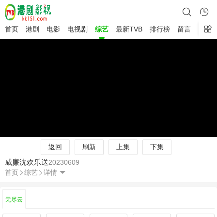
首页
港剧
电影
电视剧
综艺
最新TVB
排行榜
留言
返回
刷新
上集
下集
威廉沈欢乐送
20230609
首页
综艺
详情
无尽云