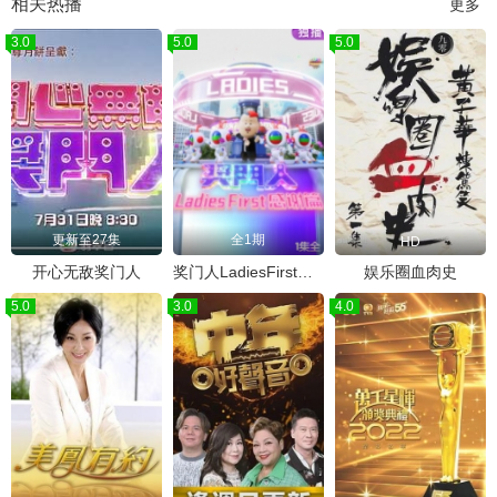
相关热播
更多
3.0
5.0
5.0
更新至27集
全1期
HD
开心无敌奖门人
奖门人LadiesFirst感谢篇
娱乐圈血肉史
5.0
3.0
4.0