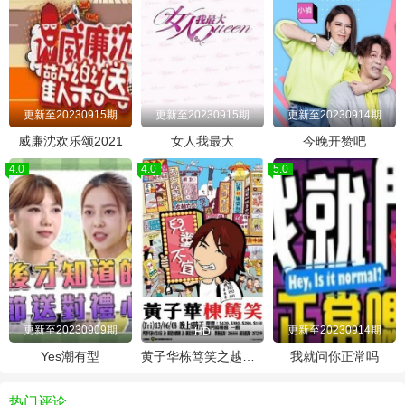
更新至20230915期
更新至20230915期
更新至20230914期
威廉沈欢乐颂2021
女人我最大
今晚开赞吧
4.0
4.0
5.0
更新至20230909期
更新至20230914期
HD
Yes潮有型
黄子华栋笃笑之越大镬越快乐
我就问你正常吗
热门评论