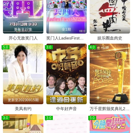
更新至27集
全1期
HD
开心无敌奖门人
奖门人LadiesFirst感谢篇
娱乐圈血肉史
5.0
3.0
4.0
更新至20230915期
更新至24集
HD
美凤有约
中年好声音
万千星辉颁奖典礼2022
3.0
3.0
5.0