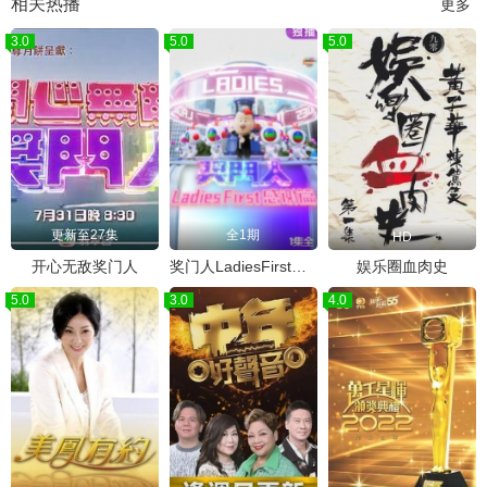
相关热播
更多
3.0
5.0
5.0
更新至27集
全1期
HD
开心无敌奖门人
奖门人LadiesFirst感谢篇
娱乐圈血肉史
5.0
3.0
4.0