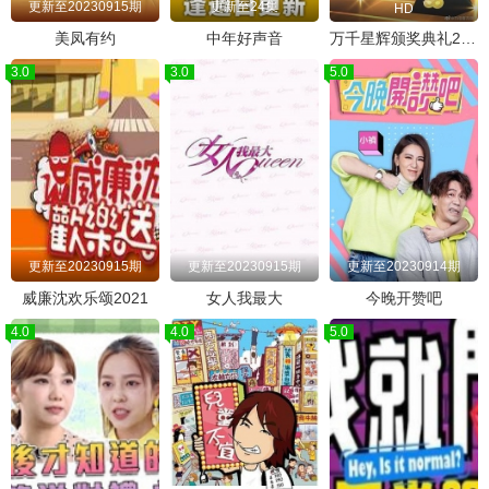
更新至20230915期
更新至24集
HD
美凤有约
中年好声音
万千星辉颁奖典礼2022
3.0
3.0
5.0
更新至20230915期
更新至20230915期
更新至20230914期
威廉沈欢乐颂2021
女人我最大
今晚开赞吧
4.0
4.0
5.0