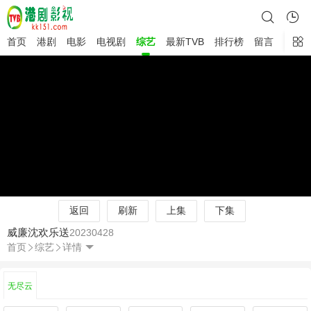
首页
港剧
电影
电视剧
综艺
最新TVB
排行榜
留言
返回
刷新
上集
下集
威廉沈欢乐送
20230428
首页
综艺
详情
无尽云