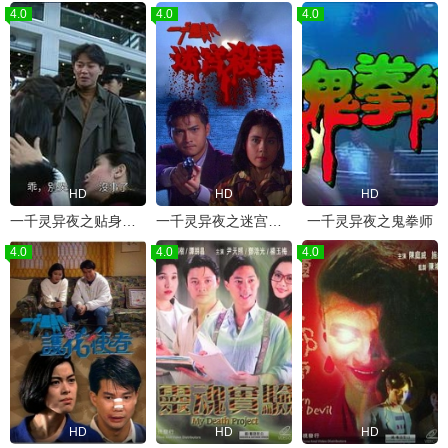
4.0
4.0
4.0
HD
HD
HD
一千灵异夜之贴身噩梦
一千灵异夜之迷宫杀手
一千灵异夜之鬼拳师
4.0
4.0
4.0
HD
HD
HD