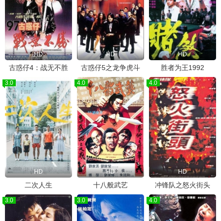
HD
HD
HD
古惑仔4：战无不胜
古惑仔5之龙争虎斗
胜者为王1992
3.0
4.0
4.0
HD
HD
HD
二次人生
十八般武艺
冲锋队之怒火街头
3.0
3.0
4.0