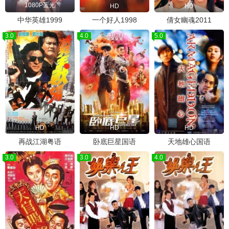
1080P蓝光
HD
HD
中华英雄1999
一个好人1998
倩女幽魂2011
3.0
4.0
5.0
HD
HD
HD
再战江湖粤语
卧底巨星国语
天地雄心国语
3.0
3.0
4.0