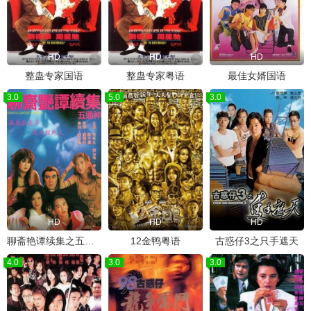
HD
HD
HD
整蛊专家国语
整蛊专家粤语
最佳女婿国语
3.0
5.0
3.0
HD
HD
HD
聊斋艳谭续集之五通神
12金鸭粤语
古惑仔3之只手遮天
4.0
3.0
3.0