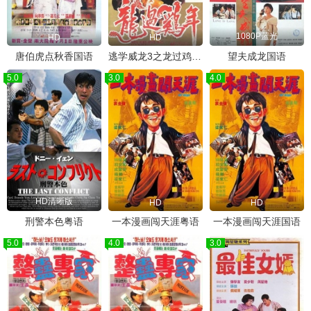
1080P蓝光
HD
HD
唐伯虎点秋香国语
逃学威龙3之龙过鸡年国语
望夫成龙国语
5.0
3.0
4.0
HD清晰版
HD
HD
刑警本色粤语
一本漫画闯天涯粤语
一本漫画闯天涯国语
5.0
4.0
3.0