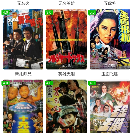
无名火
无名英雄
五虎将
4.0
3.0
5.0
全40集
全5集
全20集
新扎师兄
英雄无泪
玉面飞狐
4.0
4.0
4.0