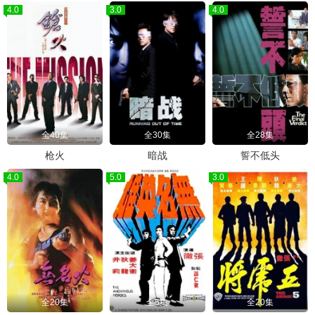
4.0
3.0
4.0
全40集
全30集
全28集
枪火
暗战
誓不低头
4.0
5.0
3.0
全20集
全5集
全20集