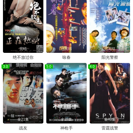
完结
已完结
已完结
绝不放过你
咏春
阳光警察
3.0
5.0
4.0
全21集
全28集
全40集
战友
神枪手
雷霆战警