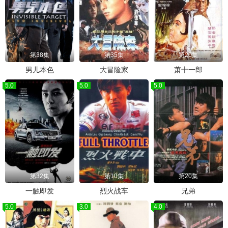
第38集
第35集
第20集
男儿本色
大冒险家
萧十一郎
5.0
5.0
5.0
第32集
第10集
第20集
一触即发
烈火战车
兄弟
5.0
3.0
4.0