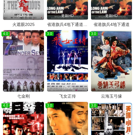
HD中字
更新HD
更新HD
火遮眼2025
省港旗兵4地下通道粤语
省港旗兵4地下通道
4.0
3.0
3.0
全集
已完结
已完结
七金刚
飞女正传
云海玉弓缘
4.0
3.0
3.0