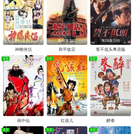
第41集完结
第42集完结
第28集完结
神雕侠侣
和平饭店
誓不低头粤语版
3.0
3.0
5.0
10集全
已完结
完结
画中仙
红孩儿
醉拳
4.0
3.0
4.0