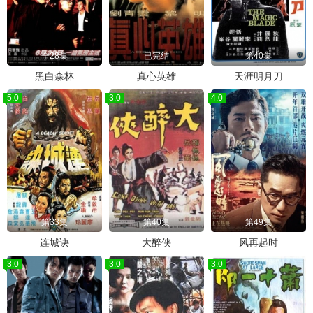
全28集
已完结
第40集
黑白森林
真心英雄
天涯明月刀
5.0
3.0
4.0
第33集
第40集
第49集
连城诀
大醉侠
风再起时
3.0
3.0
3.0