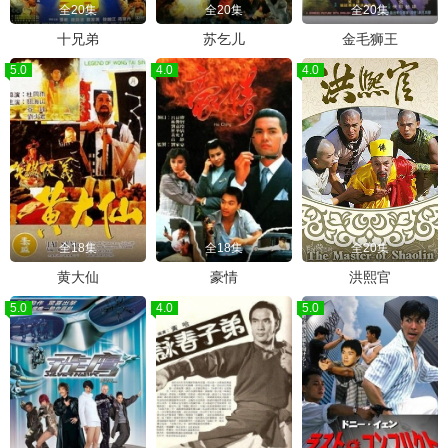
全20集
全20集
全20集
十兄弟
苏乞儿
金毛狮王
5.0
4.0
4.0
全18集
全18集
全20集
黄大仙
豪情
洪熙官
5.0
4.0
5.0