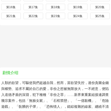
第16集
第17集
第18集
第19集
第20集
第21集
第22集
第23集
第24集
第25集
剧情介绍
人類的欲望，可驅使我們超越自我，然而，當欲望失控，過份貪圖金錢
與權勢、追求不屬於自己的愛，非份之想被無限放大，一不經意，便陷
入道德矛盾的深淵，犯下種種「非份之罪」……新界東重案組接連調查
幾宗案件，包括「無臉女屍」、「石棺禁戀」、「一億殺機」、「危險
遊戲」、「骯髒的子彈」、「恐怖情人」，錯綜複雜的線索、纏繞不清