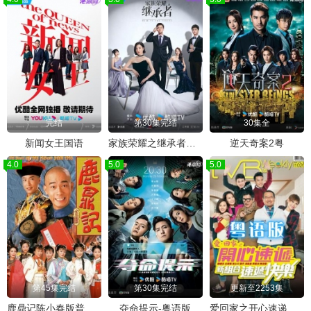
完结
第30集完结
30集全
新闻女王国语
家族荣耀之继承者粤语
逆天奇案2粤
4.0
5.0
5.0
第45集完结
第30集完结
更新至2253集
鹿鼎记陈小春版普通话
夺命提示-粤语版
爱回家之开心速递粤语