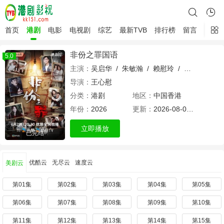
首页
港剧
电影
电视剧
综艺
最新TVB
排行榜
留言
非份之罪国语
5.0
主演：
吴启华
/
朱敏瀚
/
赖慰玲
/
陈炜
/
吴伟
导演：
王心慰
分类：
港剧
地区：
中国香港
年份：
2026
更新：
2026-08-01 22:09
立即播放
已完结
优酷云
无尽云
速度云
美剧云
第01集
第02集
第03集
第04集
第05集
第06集
第07集
第08集
第09集
第10集
第11集
第12集
第13集
第14集
第15集