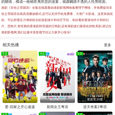
的關係，構成一樁樁匪夷所思的迷案，揭露觸摸不透的人性黑暗面。
港剧《非份之罪国语》全集在线观看由港剧影视网收集整理于网络，并免费提供
非
份之罪国语
在线高清播放模式,还可以支持手机免费看，方便广大影迷。这里有搞笑
的、可以舒缓压力增添快乐的喜剧港片和综艺节目，有好看的香港动作片和科幻
片、恐怖片,有经典的香港剧和浪漫的日韩剧,还有港剧迷们最喜欢的欧美剧,请记住
港剧影视网,我们以最丰富影视节目让大家开心快乐!
相关热播
更多
5.0
4.0
5.0
更新至2867集
第26集完结
更新至30集
爱·回家之开心速递
新闻女王粤语
逆天奇案2粤语
4.0
3.0
3.0