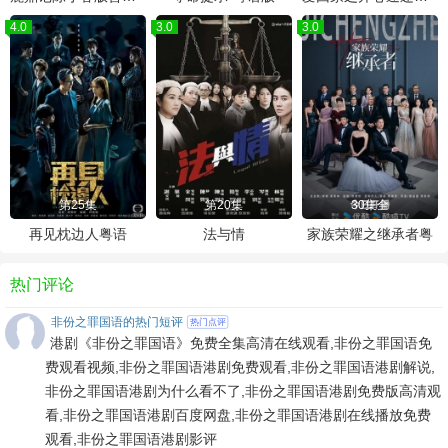
4.0
3.0
3.0
第25集
第20集
30集全
再见枕边人粤语
法与情
家族荣耀之继承者粤
热门评论
非份之罪国语的热门短评
热门点评
港剧《非份之罪国语》免费全集高清在线观看,非份之罪国语免
费观看视频,非份之罪国语港剧免费观看,非份之罪国语港剧解说,
非份之罪国语港剧为什么看不了,非份之罪国语港剧免费版高清观
看,非份之罪国语港剧百度网盘,非份之罪国语港剧在线播放免费
观看,非份之罪国语港剧影评