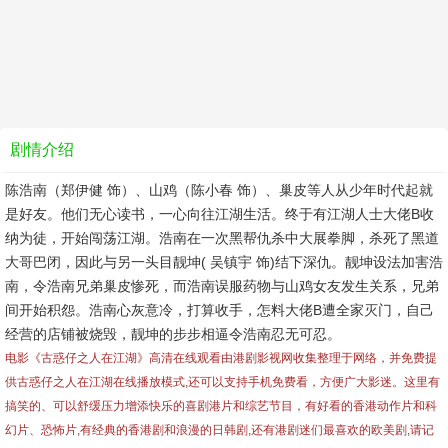
剧情介绍
陈浩南（郑伊健 饰）、山鸡（陈小春 饰）、巢皮等人从少年时代起就
是好友。他们无心读书，一心向往江湖生活。终于有江湖人士大佬B收
纳为徒，开始闯荡江湖。浩南在一次黑帮仇杀中大展拳脚，杀死了黑道
大哥巴闭，因此与另一头目靓坤( 吴镇宇 饰)结下深仇。靓坤设法加害浩
南，令浩南兄弟巢皮惨死，而浩南误服药物与山鸡女友发生关系，兄弟
间开始积怨。浩南心灰意冷，打算收手，怎料大佬B遭全家灭门，自己
经营的店铺被烧毁，靓坤的步步相逼令浩南忍无可忍。
电影《古惑仔之人在江湖》高清在线观看由港剧影视网收集整理于网络，并免费提
供
古惑仔之人在江湖
在线播放模式,还可以支持手机免费看，方便广大影迷。这里有
搞笑的、可以舒缓压力增添快乐的喜剧港片和综艺节目，有好看的香港动作片和科
幻片、恐怖片,有经典的香港剧和浪漫的日韩剧,还有港剧迷们最喜欢的欧美剧,请记