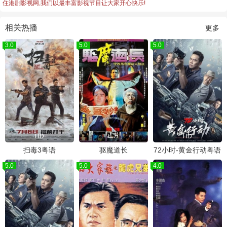
住港剧影视网,我们以最丰富影视节目让大家开心快乐!
相关热播
更多
3.0
5.0
5.0
正片
HD
HD
扫毒3粤语
驱魔道长
72小时-黄金行动粤语
5.0
5.0
4.0