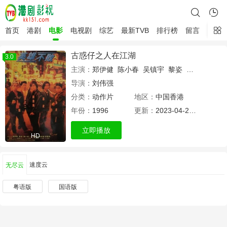
首页
港剧
电影
电视剧
综艺
最新TVB
排行榜
留言
古惑仔之人在江湖
3.0
主演：
郑伊健
陈小春
吴镇宇
黎姿
林晓峰
谢天
导演：
刘伟强
分类：
动作片
地区：
中国香港
年份：
1996
更新：
2023-04-21 14:12
立即播放
HD
速度云
无尽云
粤语版
国语版