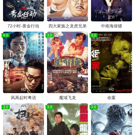
正片
正片
HD
72小时-黄金行动
四大家族之龙虎兄弟
中南海保镖
4.0
3.0
3.0
正片
HD
HD
风再起时粤语
魔域飞龙
命案
3.0
3.0
3.0