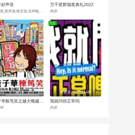
年好声音
万千星辉颁奖典礼2022
玛利亚,郑丹瑞,徐文浩,伍仲衡,张佳添,林二汶,兰茜
内详
5.0
更新至20230914期
HD
黄子华栋笃笑之越大镬越快乐
我就问你正常吗
华
内详