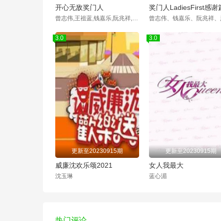
开心无敌奖门人
奖门人LadiesFirst感谢
曾志伟,王祖蓝,钱嘉乐,阮兆祥,郭伟亮,陈奂仁,郑融,周嘉洛,连诗雅,张颕康
3.0
3.0
更新至20230915期
更新至20230915期
威廉沈欢乐颂2021
女人我最大
沈玉琳
蓝心湄
热门评论