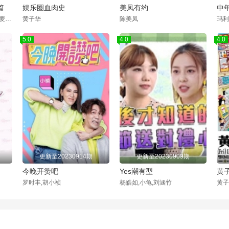
篇
娱乐圈血肉史
美凤有约
中
曾志伟、钱嘉乐、阮兆祥、麦美恩、林秀怡、程浩骏
黄子华
陈美凤
5.0
4.0
4.0
更新至20230914期
更新至20230909期
今晚开赞吧
Yes潮有型
罗时丰,胡小祯
杨皓如,小龟,刘涵竹
黄子