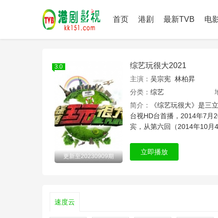
首页
港剧
最新TVB
电
综艺玩很大2021
3.0
主演：
吴宗宪
林柏昇
分类：
综艺
简介：
《综艺玩很大》是三立
台视HD台首播，2014年7
宾，从第六回（2014年10月
立即播放
更新至20230909期
速度云