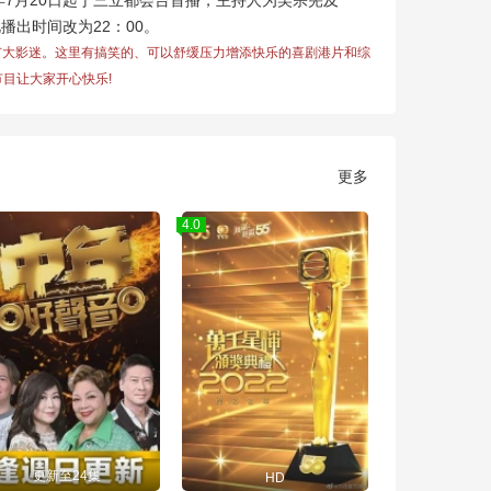
年7月20日起于三立都会台首播，主持人为吴宗宪及
视播出时间改为22：00。
广大影迷。这里有搞笑的、可以舒缓压力增添快乐的喜剧港片和综
目让大家开心快乐!
更多
4.0
更新至24集
HD