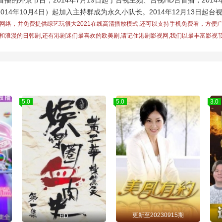
的外景节目，2014年7月19日起于台视主频、台视HD台首播，2014
014年10月4日）起加入主持群成为永久小队长。2014年12月13日起台
于网络，并免费提供
综艺玩很大2021
在线高清播放模式,还可以支持手机免费看，方便
和浪漫的日韩剧,还有港剧迷们最喜欢的欧美剧,请记住港剧影视网,我们以最丰富影视节
5.0
5.0
3.0
更新至20230915期
HD