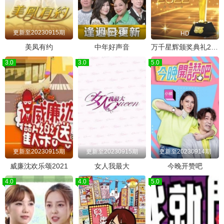
更新至20230915期
更新至24集
HD
美凤有约
中年好声音
万千星辉颁奖典礼2022
3.0
3.0
5.0
更新至20230915期
更新至20230915期
更新至20230914期
威廉沈欢乐颂2021
女人我最大
今晚开赞吧
4.0
4.0
5.0