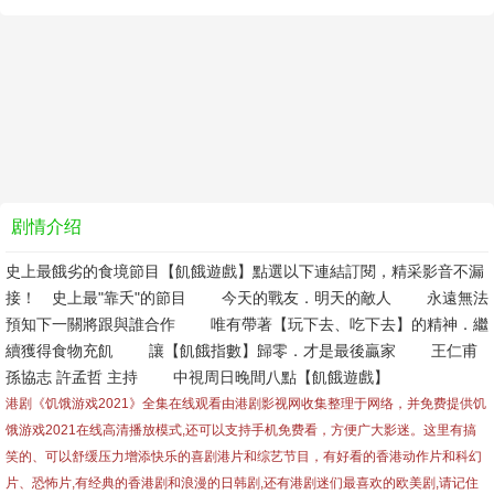
剧情介绍
史上最餓劣的食境節目【飢餓遊戲】點選以下連結訂閱，精采影音不漏
接！ 史上最"靠夭"的節目 今天的戰友．明天的敵人 永遠無法
預知下一關將跟與誰合作 唯有帶著【玩下去、吃下去】的精神．繼
續獲得食物充飢 讓【飢餓指數】歸零．才是最後贏家 王仁甫
孫協志 許孟哲 主持 中視周日晚間八點【飢餓遊戲】
港剧《饥饿游戏2021》全集在线观看由港剧影视网收集整理于网络，并免费提供
饥
饿游戏2021
在线高清播放模式,还可以支持手机免费看，方便广大影迷。这里有搞
笑的、可以舒缓压力增添快乐的喜剧港片和综艺节目，有好看的香港动作片和科幻
片、恐怖片,有经典的香港剧和浪漫的日韩剧,还有港剧迷们最喜欢的欧美剧,请记住