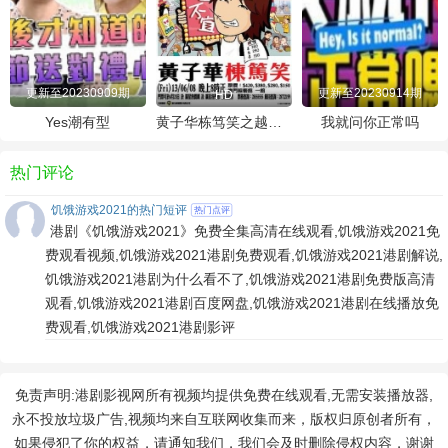
更新至20230909期
更新至20230914期
HD
Yes潮有型
黄子华栋笃笑之越大镬越快乐
我就问你正常吗
热门评论
饥饿游戏2021的热门短评
热门点评
港剧《饥饿游戏2021》免费全集高清在线观看,饥饿游戏2021免
费观看视频,饥饿游戏2021港剧免费观看,饥饿游戏2021港剧解说,
饥饿游戏2021港剧为什么看不了,饥饿游戏2021港剧免费版高清
观看,饥饿游戏2021港剧百度网盘,饥饿游戏2021港剧在线播放免
费观看,饥饿游戏2021港剧影评
免责声明:港剧影视网所有视频均提供免费在线观看,无需安装播放器,
永不投放垃圾广告,视频均来自互联网收集而来，版权归原创者所有，
如果侵犯了你的权益，请通知我们，我们会及时删除侵权内容，谢谢