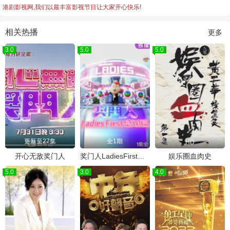
港剧影视网,我们以最丰富影视节目让大家开心快乐!
相关热播
更多
3.0
5.0
5.0
更新至27集
全1期
HD
开心无敌奖门人
奖门人LadiesFirst感谢篇
娱乐圈血肉史
5.0
3.0
4.0