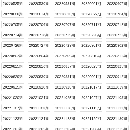
20220525期
20220530期
20220531期
20220601期
20220607期
20220608期
20220614期
20220628期
20220629期
20220704期
20220705期
20220706期
20220707期
20220711期
20220712期
20220714期
20220718期
20220719期
20220720期
20220721期
20220726期
20220727期
20220728期
20220801期
20220802期
20220803期
20220804期
20220809期
20220810期
20220811期
20220815期
20220816期
20220817期
20220823期
20220825期
20220829期
20220830期
20220831期
20220901期
20220912期
20220915期
20220920期
20220928期
20221017期
20221019期
20221020期
20221024期
20221025期
20221027期
20221103期
20221107期
20221108期
20221110期
20221115期
20221122期
20221123期
20221124期
20221128期
20221129期
20221130期
20221201期
20221205期
20221207期
20221208期
20221215期