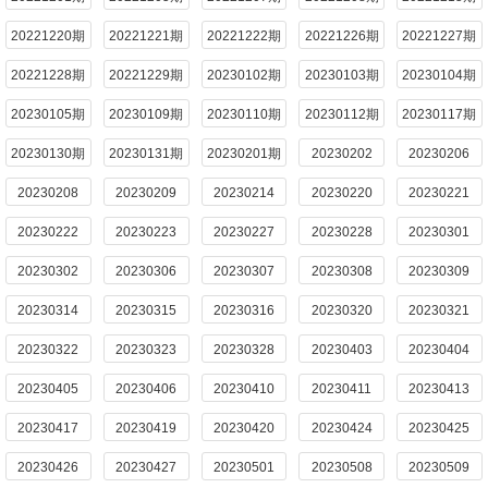
20221220期
20221221期
20221222期
20221226期
20221227期
20221228期
20221229期
20230102期
20230103期
20230104期
20230105期
20230109期
20230110期
20230112期
20230117期
20230130期
20230131期
20230201期
20230202
20230206
20230208
20230209
20230214
20230220
20230221
20230222
20230223
20230227
20230228
20230301
20230302
20230306
20230307
20230308
20230309
20230314
20230315
20230316
20230320
20230321
20230322
20230323
20230328
20230403
20230404
20230405
20230406
20230410
20230411
20230413
20230417
20230419
20230420
20230424
20230425
20230426
20230427
20230501
20230508
20230509