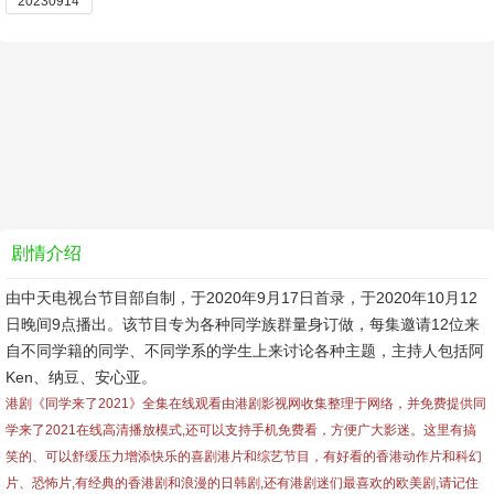
20230914
剧情介绍
由中天电视台节目部自制，于2020年9月17日首录，于2020年10月12
日晚间9点播出。该节目专为各种同学族群量身订做，每集邀请12位来
自不同学籍的同学、不同学系的学生上来讨论各种主题，主持人包括阿
Ken、纳豆、安心亚。
港剧《同学来了2021》全集在线观看由港剧影视网收集整理于网络，并免费提供
同
学来了2021
在线高清播放模式,还可以支持手机免费看，方便广大影迷。这里有搞
笑的、可以舒缓压力增添快乐的喜剧港片和综艺节目，有好看的香港动作片和科幻
片、恐怖片,有经典的香港剧和浪漫的日韩剧,还有港剧迷们最喜欢的欧美剧,请记住