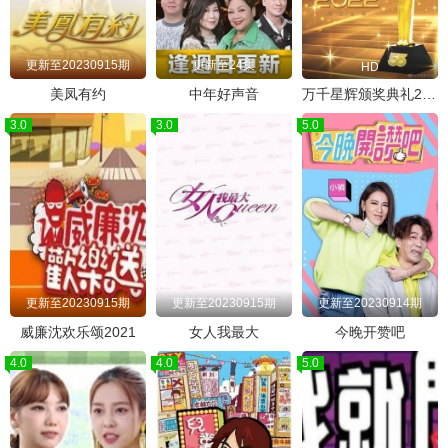
更新至20230915期
更新至24集
HD
美凤有约
中年好声音
万千星辉颁奖典礼2022
3.0
3.0
5.0
更新至20230915期
更新至20230915期
更新至20230914期
威廉沈欢乐颂2021
女人我最大
今晚开赞吧
4.0
4.0
5.0