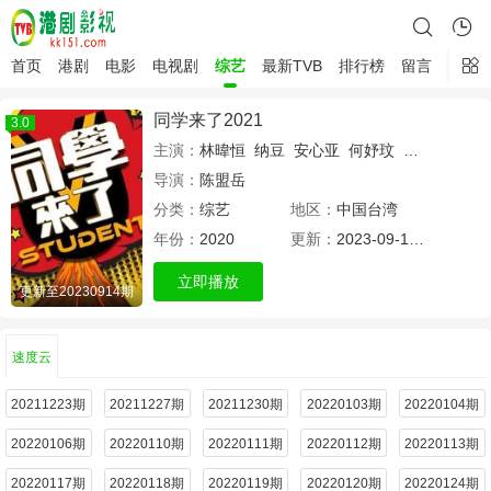
首页
港剧
电影
电视剧
综艺
最新TVB
排行榜
留言
同学来了2021
3.0
主演：
林暐恒
纳豆
安心亚
何妤玟
无尊
杨昇达
导演：
陈盟岳
分类：
综艺
地区：
中国台湾
年份：
2020
更新：
2023-09-16 11:54
立即播放
更新至20230914期
速度云
20211223期
20211227期
20211230期
20220103期
20220104期
20220106期
20220110期
20220111期
20220112期
20220113期
20220117期
20220118期
20220119期
20220120期
20220124期