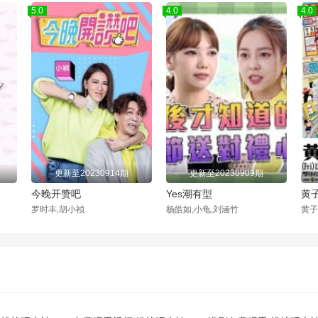
5.0
4.0
4.0
更新至20230914期
更新至20230909期
今晚开赞吧
Yes潮有型
罗时丰,胡小祯
杨皓如,小龟,刘涵竹
黄子