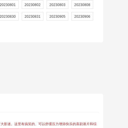
20230801
20230802
20230803
20230808
20230830
20230831
20230905
20230906
广大影迷。这里有搞笑的、可以舒缓压力增添快乐的喜剧港片和综