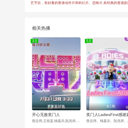
艺节目，有好看的香港动作片和科幻片、恐怖片,有经典的香港剧
相关热播
3.0
5.0
更新至27集
全1期
开心无敌奖门人
奖门人LadiesFirst感谢
曾志伟,王祖蓝,钱嘉乐,阮兆祥,郭伟亮,陈奂仁,郑融,周嘉洛,连诗雅,张颕康