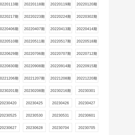
20220113期
20220118期
20220119期
20220120期
20220217期
20220223期
20220224期
20220302期
20220406期
20220407期
20220413期
20220414期
20220510期
20220511期
20220517期
20220518期
20220629期
20220706期
20220707期
20220712期
20220830期
20220908期
20220914期
20220915期
20221206期
20221207期
20221208期
20221220期
20230201期
20230208期
20230216期
20230301
20230420
20230425
20230426
20230427
20230525
20230530
20230531
20230601
20230627
20230628
20230704
20230705