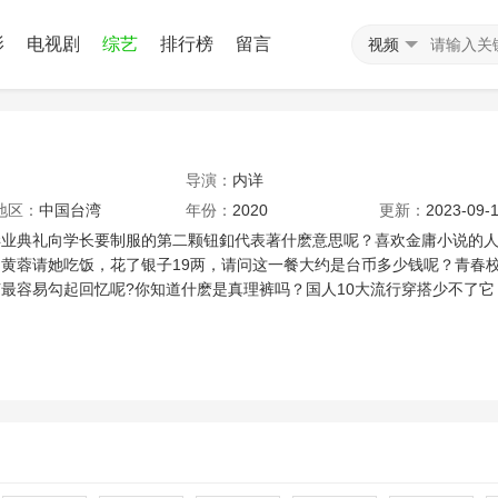
影
电视剧
综艺
排行榜
留言
视频
导演：
内详
地区：
中国台湾
年份：
2020
更新：
2023-09-1
毕业典礼向学长要制服的第二颗钮釦代表著什麽意思呢？喜欢金庸小说的
黄蓉请她吃饭，花了银子19两，请问这一餐大约是台币多少钱呢？青春
最容易勾起回忆呢?你知道什麽是真理裤吗？国人10大流行穿搭少不了它