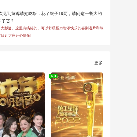
次见到黄蓉请她吃饭，花了银子19两，请问这一餐大约
不了它？
广大影迷。这里有搞笑的、可以舒缓压力增添快乐的喜剧港片和综
目让大家开心快乐!
更多
4.0