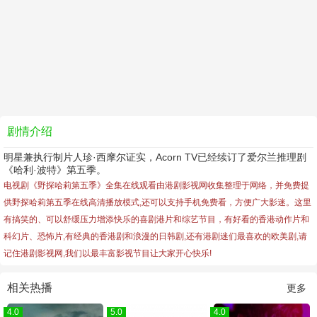
剧情介绍
明星兼执行制片人珍·西摩尔证实，Acorn TV已经续订了爱尔兰推理剧
《哈利·波特》第五季。
电视剧《野探哈莉第五季》全集在线观看由港剧影视网收集整理于网络，并免费提
供
野探哈莉第五季
在线高清播放模式,还可以支持手机免费看，方便广大影迷。这里
有搞笑的、可以舒缓压力增添快乐的喜剧港片和综艺节目，有好看的香港动作片和
科幻片、恐怖片,有经典的香港剧和浪漫的日韩剧,还有港剧迷们最喜欢的欧美剧,请
记住港剧影视网,我们以最丰富影视节目让大家开心快乐!
相关热播
更多
4.0
5.0
4.0