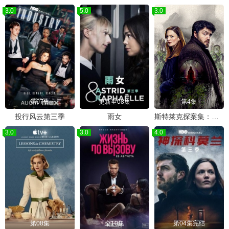
3.0
5.0
3.0
第07集
更新至08集
第4集
投行风云第三季
雨女
斯特莱克探案集：墨黑之心第六季
3.0
3.0
4.0
第08集
全10集
第04集完结