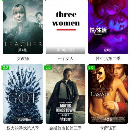
第4集
第10集完结
全6集
女教师
三个女人
性生活第二季
3.0
5.0
5.0
第06集
第10集
全3集
权力的游戏第八季
金斯敦市长第三季
卡萨诺瓦