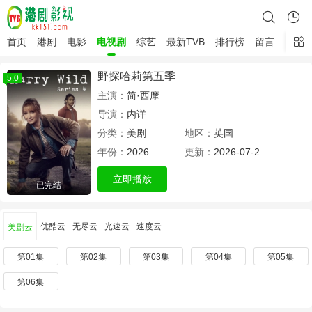
首页
港剧
电影
电视剧
综艺
最新TVB
排行榜
留言
野探哈莉第五季
5.0
主演：
简·西摩
导演：
内详
分类：
美剧
地区：
英国
年份：
2026
更新：
2026-07-28 22:09
立即播放
已完结
优酷云
无尽云
光速云
速度云
美剧云
第01集
第02集
第03集
第04集
第05集
第06集