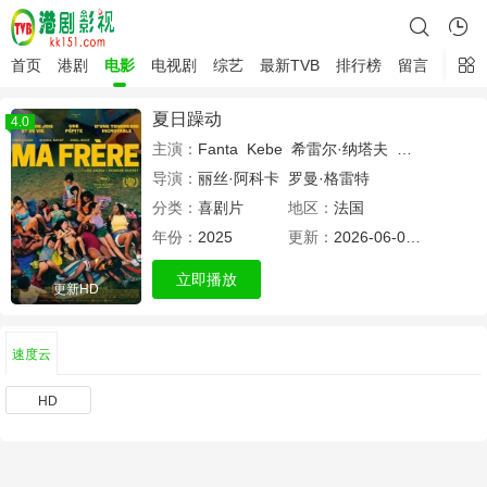
首页
港剧
电影
电视剧
综艺
最新TVB
排行榜
留言
夏日躁动
4.0
主演：
Fanta
Kebe
希雷尔·纳塔夫
艾蜜儿·班特
导演：
丽丝·阿科卡
罗曼·格雷特
分类：
喜剧片
地区：
法国
年份：
2025
更新：
2026-06-06 14:09
立即播放
更新HD
速度云
HD