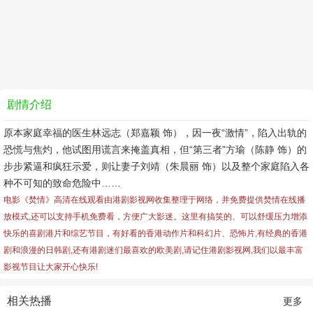
剧情介绍
原本家庭幸福的医生林远志（郑嘉颖 饰），因一夜“激情”，陷入出轨的
恐慌与焦灼，他试图用谎言来掩盖真相，但“第三者”方瑜（陈静 饰）的
步步紧逼和疯狂示爱，则让妻子刘靖（朱晨丽 饰）以及整个家庭陷入各
种不可知的致命危险中……
电影《焚情》高清在线观看由港剧影视网收集整理于网络，并免费提供
焚情
在线播
放模式,还可以支持手机免费看，方便广大影迷。这里有搞笑的、可以舒缓压力增添
快乐的喜剧港片和综艺节目，有好看的香港动作片和科幻片、恐怖片,有经典的香港
剧和浪漫的日韩剧,还有港剧迷们最喜欢的欧美剧,请记住港剧影视网,我们以最丰富
影视节目让大家开心快乐!
相关热播
更多