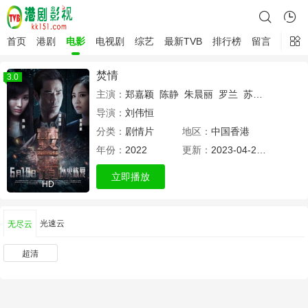
首页
港剧
电影
电视剧
综艺
最新TVB
排行榜
留言
焚情
3.0
主演：
郑嘉颖
陈静
朱晨丽
罗兰
苏志威
黄嗣舜
导演：
刘伟恒
分类：
剧情片
地区：
中国香港
年份：
2022
更新：
2023-04-26 11:52
立即播放
HD
光速云
无尽云
超清