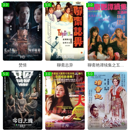
3.0
5.0
3.0
第35集完结
HD
HD
焚情
聊斋志异
聊斋艳谭续集之五通神
5.0
3.0
5.0
正片
全20集
HD