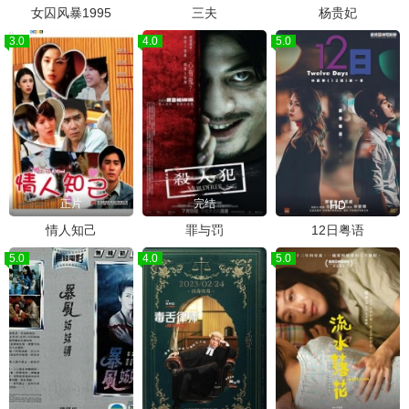
女囚风暴1995
三夫
杨贵妃
3.0
4.0
5.0
正片
完结
HD
情人知己
罪与罚
12日粤语
5.0
4.0
5.0